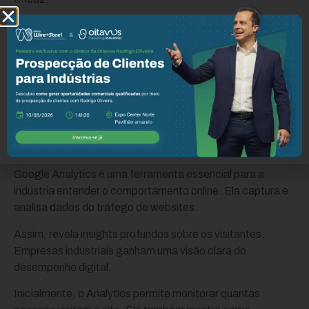
Como resultado, aumentando então, o alcance e atração
de um público mais amplo e relevante. Logo, o digital e
Google são os dois grandes pilares para a indústria.
O que é Google Analytics?
Descubra tudo para
indústria
Google Analytics é uma ferramenta essencial para a
indústria entender o comportamento online. Ela captura e
analisa dados do tráfego de websites.
Assim, revela insights profundos sobre os visitantes.
Empresas industriais ganham uma visão clara do
desempenho digital.
Inicialmente, o Analytics permite monitorar quantas