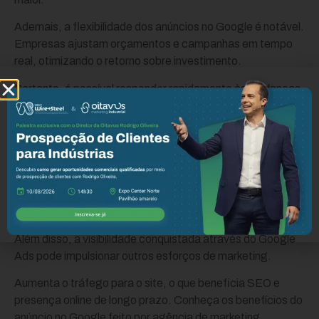
Ademais, a flexibilidade dos anúncios no Google é notável.
Empresas ajustam orçamentos e campanhas em tempo
real, otimizando o retorno sobre investimento.
Portanto, é possível responder rapidamente às mudanças
do mercado.
Por outro lado, o Google Ads oferece métricas
detalhadas. Essas informações são cruciais para
entender o desempenho das campanhas.
Simultaneamente, permitem ajustes estratégicos para
melhorar resultados.
Além disso, a visibilidade conquistada através do Google
Ads pode impulsionar outros esforços de marketing.
Aumenta o tráfego para o site, o que beneficia SEO e
presença online de longo prazo. Conheça os benefícios do
anúncio no Google feito por agência de marketing