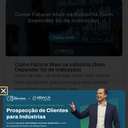
Como Faturar Mais na Indústria (Sem
Depender Só de Indicação)
Antes de tudo, se você quer saber como faturar
mais na indústria, precisa encarar uma verdade:
faturamento previsível não vem...
Leia mais