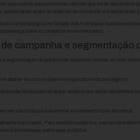
cio seja exibido para potenciais clientes que estão ativamente 
os, aumentando assim as chances de conversão e maximizando o 
dadosa e estratégica no Google Ads é um passo fundamental par
a presença online e conquistar novos mercados.
o de campanha e segmentação d
 a segmentação do público são aspectos cruciais ao criar anúncio
ve alinhar-se com os objetivos específicos do seu negócio.
uisa são ideais para alcançar usuários que estão ativamente b
.
em ser utilizadas para aumentar a conscientização da marca.
mente importante. Para a indústria plástica, isso envolve identi
os a se interessar pelos seus produtos.