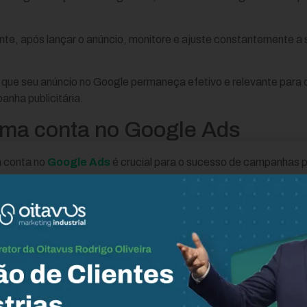
nte, após lançar o anúncio, monitore e ajuste constantemente
que seu anúncio no Google permaneça efetivo e relevante para 
anha publicitária.
ma conta no Google Ads
 conta no
Google Ads
é crucial para o sucesso de campanhas pub
e que o anúncio atinja o público certo, otimize o orçamento e a
oncorrência e a especificidade do mercado são fatores importan
e o público-alvo, escolher palavras-chave relevantes e estabel