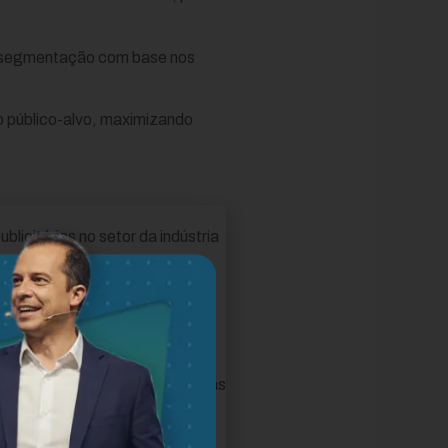
 a segmentação com base nos
o público-alvo, maximizando
licitárias no setor da indústria
lcance os objetivos específicos
tes, uma configuração precisa
ecer um orçamento que reflita as