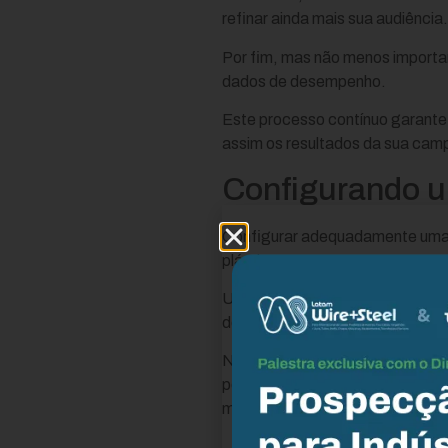
refinar ainda mais sua audiência.
Por fim, mas não menos importa
dados de desempenho.
Este processo contínuo garante 
assim os resultados da sua camp
Configurando u
Configurar adequadamente uma
plástica.
Uma configuração correta garant
do negócio.
Na indústria plástica, onde a c
permite segmentar eficientement
metas de marketing.