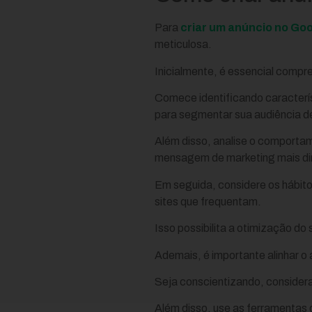
Para
criar um anúncio no Go
meticulosa.
Inicialmente, é essencial compr
Comece identificando caracterís
para segmentar sua audiência d
Além disso, analise o comportam
mensagem de marketing mais dir
Em seguida, considere os hábito
sites que frequentam.
Isso possibilita a otimização d
Ademais, é importante alinhar o 
Seja conscientizando, consider
Além disso, use as ferramentas