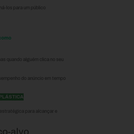
ná-los para um público
 como
nas quando alguém clica no seu
desempenho do anúncio em tempo
PLÁSTICA
estratégica para alcançar e
co-alvo