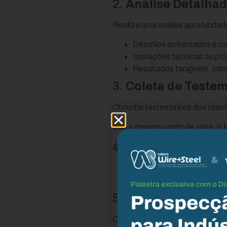
2.
Análise Detalhad
Realize uma análise aprofundad
Desafios enfrentados e c
Inovações técnicas ou proc
Resultados tangíveis, com
3.
Coleta de Teste
Obtenha testemunhos dos cliente
Sob o mesmo ponto de vista, o 
4.
Documentação V
Inclua imagens, gráficos e
contar a história de form
5.
Desenvolvimento
Com as informações coletadas,