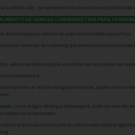
ar o público-alvo, que geralmente é composto por profissionais e
AUMENTO DE VENDAS COM MARKETING PARA FERRAM
er direcionada para atender às suas necessidades específicas.
esenvolver materiais de marketing que demonstrem profundament
ados, vídeos de demonstração e estudos de caso podem ser ext
e torna fundamental.
ite informativo e fácil de navegar é essencial, assim como a ma
etor.
teúdo
, como artigos de blog e whitepapers, pode ser uma ferram
o campo da ferramentaria.
 outras empresas e instituições do setor podem ampliar signific
ting.