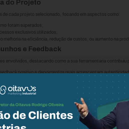
a do Projeto
a de cada projeto selecionado, focando em aspectos como:
omo foram superados;
essos exclusivos utilizados;
o melhoria na eficiência, redução de custos, ou aumento na pro
munhos e Feedback
s envolvidos, destacando como a sua ferramentaria contribuiu p
feedback positivo e depoimentos reais acrescentam autenticidad
isual
 até vídeos para ilustrar os aspectos chave do projeto. Uma repr
a mais eficaz e aumenta o engajamento.
 de Estudos de Caso
 desenvolva estudos de caso detalhados, enfatizando como sua