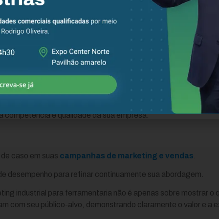
clientes.
atégica
eu site, redes sociais, e
newsletters
.
publicação em revistas especializadas do setor e a apresentaçã
Vendas e Marketing
mo ferramentas de vendas. Eles podem ser extremamente úteis p
a competência e qualidade da sua empresa.
s de caso em suas
campanhas de marketing e vendas
.
e de desempenho para refinar continuamente sua abordagem.
ting industrial para ferramentaria não é apenas sobre mostrar o
oam com seu público-alvo, demonstrando claramente o valor e a e