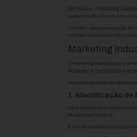
Em resumo, o marketing na indú
conhecimento técnico com estra
Portanto, a implementação de t
relações duradouras com o públi
Marketing indus
O marketing industrial para fer
estabelecer credibilidade e atrai
Aqui está um plano detalhado s
1.
Identificação de 
Inicie identificando projetos c
de desafios técnicos.
É crucial escolher projetos que 