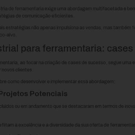
stria de ferramentaria exige uma abordagem multifacetada e be
tégias de comunicação eficientes.
ais estratégias não apenas impulsiona as vendas, mas também f
co-alvo.
trial para ferramentaria: case
ramentaria, ao focar na criação de cases de sucesso, segue uma 
r novos clientes.
obre como desenvolver e implementar essa abordagem:
Projetos Potenciais
oncluídos ou em andamento que se destacaram em termos de inova
reflitam a excelência e a diversidade da sua oferta de ferramenta