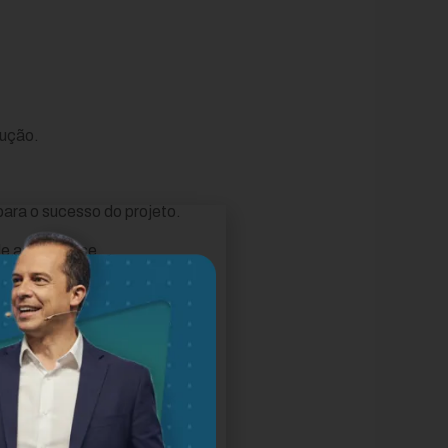
dução.
ara o sucesso do projeto.
e ao seu case.
esentação visual forte ajuda a
 empresa resolveu problemas