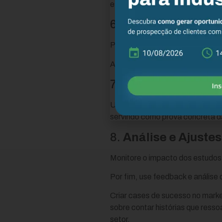
específicos e agregou valor aos 
6.
Divulgação Estr
Publique os estudos de caso em s
Além disso, considere também a 
7.
Integração com 
Utilize os cases de sucesso co
servindo como prova concreta d
8.
Análise e Ajustes
Monitore o impacto dos estudo
Por fim, use feedback e anális
Criar cases de sucesso no marke
sobre contar histórias que ress
setor.