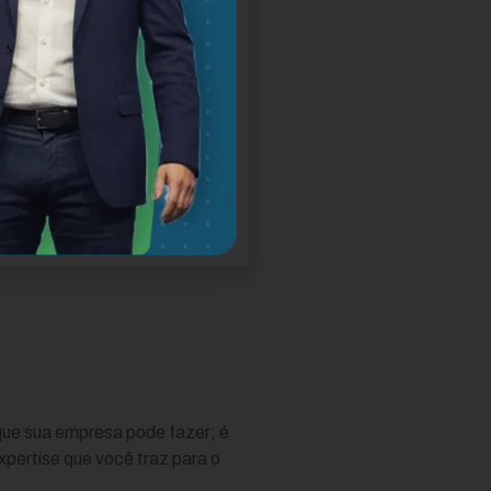
o em eventos de indústria.
ara a equipe de vendas,
 que sua empresa pode fazer; é
xpertise que você traz para o