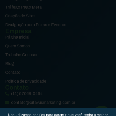
Tráfego Pago Meta
Criação de Sites
Divulgação para Feiras e Eventos
Empresa
Página Inicial
Quem Somos
Trabalhe Conosco
Blog
Contato
Política de privacidade
Contato
(11) 97068-0464
contato@oitavusmarketing.com.br
(11) 97068-0464
Nós utilizamos cookies para garantir que você tenha a melhor