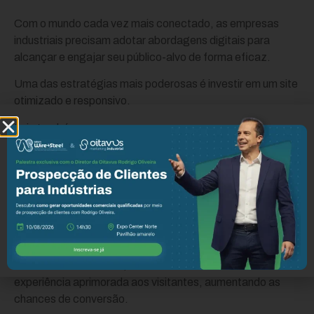
Com o mundo cada vez mais conectado, as empresas
industriais precisam adotar abordagens digitais para
alcançar e engajar seu público-alvo de forma eficaz.
Uma das estratégias mais poderosas é investir em um site
otimizado e responsivo.
Leia também:
Criação de Site para Fabricante de Máquinas e
Equipamentos
Agência de Marketing para Indústria do
Plástico
Criação de Site para Indústria Química
Isso não apenas melhora a visibilidade da empresa nos
mecanismos de busca, mas também oferece uma
experiência aprimorada aos visitantes, aumentando as
chances de conversão.