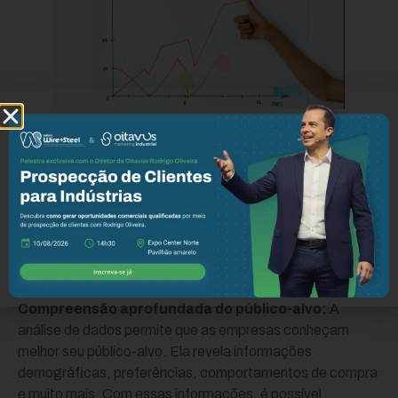
Por que a análise de dados é importante para o
Data-Driven Marketing?
Tomada de decisão embasada:
Ao analisar os dados,
as empresas podem tomar decisões de marketing
fundamentadas em fatos concretos, em vez de palpites
ou intuições. Isso reduz o risco de tomar decisões erradas
e aumenta a eficácia das ações de marketing.
Compreensão aprofundada do público-alvo:
A
análise de dados permite que as empresas conheçam
melhor seu público-alvo. Ela revela informações
demográficas, preferências, comportamentos de compra
e muito mais. Com essas informações, é possível