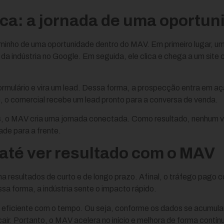
ca: a jornada de uma oportun
caminho de uma oportunidade dentro do MAV. Em primeiro lugar, 
da indústria no Google. Em seguida, ele clica e chega a um site c
ormulário e vira um lead. Dessa forma, a prospecção entra em a
m, o comercial recebe um lead pronto para a conversa de venda.
s, o MAV cria uma jornada conectada. Como resultado, nenhum vi
de para a frente.
até ver resultado com o MAV
 resultados de curto e de longo prazo. Afinal, o tráfego pago 
sa forma, a indústria sente o impacto rápido.
 eficiente com o tempo. Ou seja, conforme os dados se acumula
air. Portanto, o MAV acelera no início e melhora de forma contín