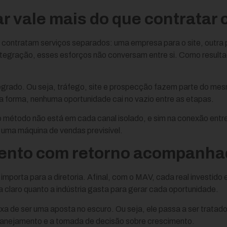
ar vale mais do que contratar 
s contratam serviços separados: uma empresa para o site, outra 
tegração, esses esforços não conversam entre si. Como resultad
tegrado. Ou seja, tráfego, site e prospecção fazem parte do m
sa forma, nenhuma oportunidade cai no vazio entre as etapas.
método não está em cada canal isolado, e sim na conexão entre 
 uma máquina de vendas previsível.
ento com retorno acompanha
s importa para a diretoria. Afinal, com o MAV, cada real investid
a claro quanto a indústria gasta para gerar cada oportunidade.
xa de ser uma aposta no escuro. Ou seja, ele passa a ser trata
planejamento e a tomada de decisão sobre crescimento.