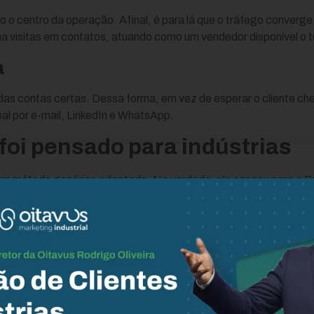
 o centro da operação. Afinal, é para lá que o tráfego converge. 
ma visitas em contatos, atuando como um vendedor disponível o 
a
das contas certas. Dessa forma, em vez de esperar o cliente che
eal por e-mail, LinkedIn e WhatsApp.
foi pensado para indústrias
m método genérico adaptado. Na verdade, ele nasceu para o B2B
ores. Por isso, cada pilar respeita o tempo e a complexidade da ve
a linguagem técnica do setor. Ou seja, fala com engenheiros, c
iança e acelera a decisão.
elera as vendas na prática
al:
antes de tudo, o tráfego pago traz quem já busca a solução.