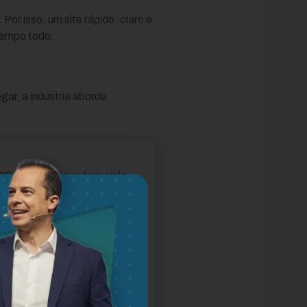
Por isso, um site rápido, claro e
tempo todo.
gar, a indústria aborda
 industrial, que tem ciclo
nda industrial.
ompradores e diretores de forma