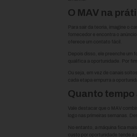
O MAV na práti
Para sair da teoria, imagine o 
fornecedor e encontra o anúncio 
oferece um contato fácil.
Depois disso, ele preenche um f
qualifica a oportunidade. Por fi
Ou seja, em vez de canais solto
cada etapa empurra a oportunida
Quanto tempo 
Vale destacar que o MAV combina
logo nas primeiras semanas. Des
No entanto, a máquina fica mais
custo por oportunidade tende a c