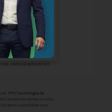
o.
untos e os dados são medidos,
a de depender de sorte ou de
seja, cada real aplicado tem
étodo
TPI (Tecnologia de
MAV acelera as vendas no curto
 fortalece a autoridade para