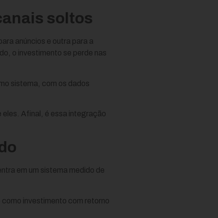
canais soltos
para anúncios e outra para a
o, o investimento se perde nas
esmo sistema, com os dados
eles. Afinal, é essa integração
do
o entra em um sistema medido de
do como investimento com retorno