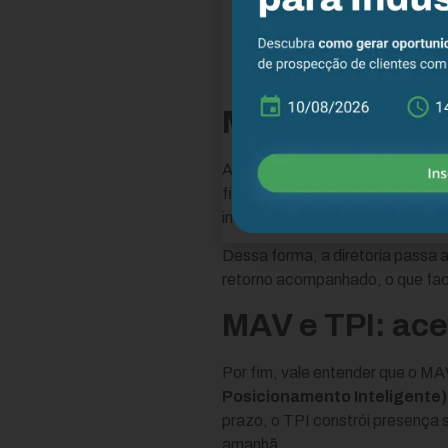
Converte em contato:
e
Aborda o cliente ideal:
d
Integra os dados:
dessa 
Mede e otimiza:
por fim,
MAV e previsib
Acima de tudo, o grande ganho d
fica possível prever quantas opo
indicação esporádica.
Dessa forma, a diretoria passa 
retorno acompanhado, o que faci
MAV e TPI: ace
Por fim, vale entender que o M
Posicionamento Inteligente)
prazo, o TPI constrói presença s
amanhã.