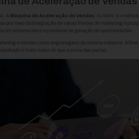
uina de Aceleração de Venda
ão. A
Máquina de Aceleração de Vendas
, ou MAV, é o método
rias por meio da integração de várias frentes de marketing e pr
ia um sistema único e previsível de geração de oportunidades.
rketing e vendas como engrenagens da mesma máquina. Afinal, 
resultado é muito maior do que a soma das partes.