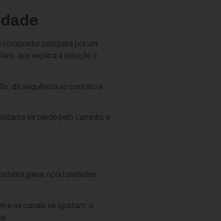
idade
um comprador pesquisa por um
laro, que explica a solução e
ção, dá sequência ao contato e
sitante se perde pelo caminho e
costuma gerar oportunidades
m e os canais se ajustam, o
ua.