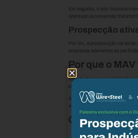
Em seguida, o site funciona como
orientado à conversão transfor
Prospecção ativ
Por fim, a prospecção vai atrás 
empresas aderentes ao perfil id
Por que o MAV 
Vale destacar que o MAV não é u
longo, ticket alto e vários decis
Além disso, o método considera 
adequada, o que aumenta a conf
Como o MAV ac
Captura a demanda atu