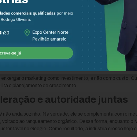
m seguida, o site transforma o visitante em lead qualificado.
epois disso, a prospecção ativa fala com as contas certas.
forma, cada canal alimenta o outro, sem desperdício.
 os resultados são acompanhados para acelerar ainda mais o cicl
ilidade de vendas
o MAV é a previsibilidade. Afinal, quando os canais trabalham j
rtunidades o investimento gera. Como resultado, a indústria par
a enxergar o marketing como investimento, e não como custo. Ou 
lita o planejamento de crescimento.
leração e autoridade juntas
AV não anda sozinho. Na verdade, ele se complementa com o m
, voltado ao ranqueamento orgânico. Dessa forma, enquanto o 
ustentável no Google. Como resultado, a indústria cresce hoje e