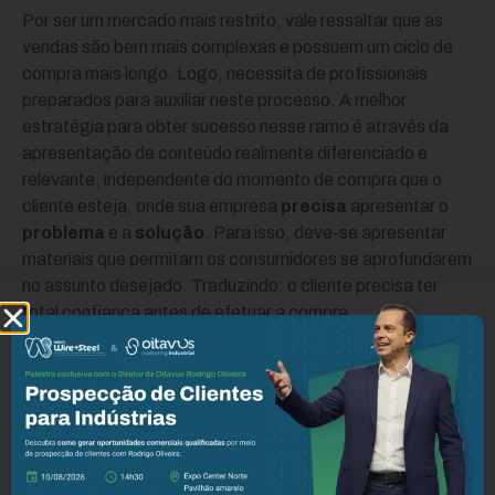
Por ser um mercado mais restrito, vale ressaltar que as
vendas são bem mais complexas e possuem um ciclo de
compra mais longo. Logo, necessita de profissionais
preparados para auxiliar neste processo. A melhor
estratégia para obter sucesso nesse ramo é através da
apresentação de conteúdo realmente diferenciado e
relevante, independente do momento de compra que o
cliente esteja, onde sua empresa
precisa
apresentar o
problema
e a
solução
. Para isso, deve-se apresentar
materiais que permitam os consumidores se aprofundarem
no assunto desejado. Traduzindo: o cliente precisa ter
total confiança antes de efetuar a compra.
Se precisar do auxílio de profissionais capacitados
em
Marketing Digital
nessa e em outras questões, conte
com a Oitavus. Agende uma visita e saiba mais sobre os
nossos serviços!