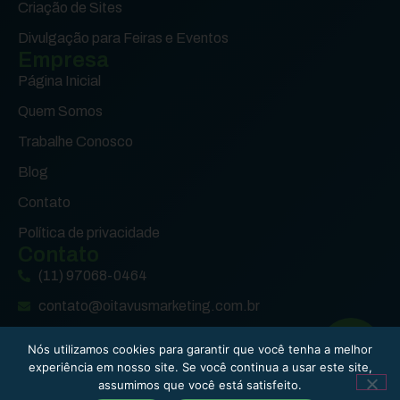
Criação de Sites
Divulgação para Feiras e Eventos
Empresa
Página Inicial
Quem Somos
Trabalhe Conosco
Blog
Contato
Política de privacidade
Contato
(11) 97068-0464
contato@oitavusmarketing.com.br
(11) 97068-0464
Nós utilizamos cookies para garantir que você tenha a melhor
experiência em nosso site. Se você continua a usar este site,
© 2026 – Oitavus Marketing Industrial – Todos os direitos
assumimos que você está satisfeito.
reservados