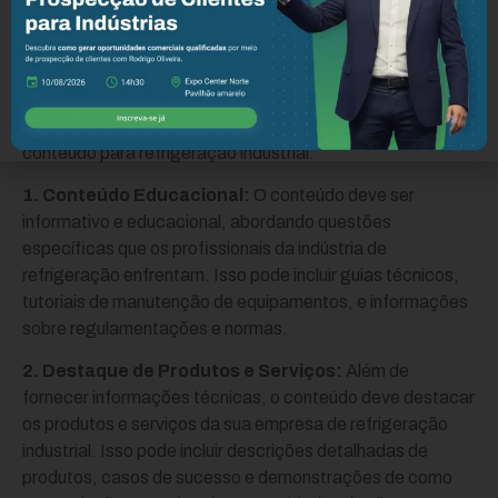
desempenham um papel fundamental para atrair e
envolver os clientes certos.
Transforme sua empresa de refrigeração com
marketing!
Aqui estão alguns aspectos-chave das estratégias de
conteúdo para refrigeração industrial:
1. Conteúdo Educacional:
O conteúdo deve ser
informativo e educacional, abordando questões
específicas que os profissionais da indústria de
refrigeração enfrentam. Isso pode incluir guias técnicos,
tutoriais de manutenção de equipamentos, e informações
sobre regulamentações e normas.
2. Destaque de Produtos e Serviços:
Além de
fornecer informações técnicas, o conteúdo deve destacar
os produtos e serviços da sua empresa de refrigeração
industrial. Isso pode incluir descrições detalhadas de
produtos, casos de sucesso e demonstrações de como