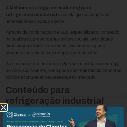
A
Melhor estratégia de marketing para
refrigeração industrial
é aquela que se adapta às
necessidades únicas do setor.
Através da combinação de SEO especializado, conteúdo
de qualidade, presença nas mídias sociais, publicidade
direcionada e análise de dados, sua empresa pode
prosperar na indústria de refrigeração industrial.
Ao se concentrar em estratégias sob medida e na entrega
de valor aos clientes, você pode construir relacionamentos
sólidos e fortalecer sua presença no mercado.
Conteúdo para
refrigeração industrial
Em um mercado altamente especializado como a
refrigeração industrial, as estratégias de conteúdo