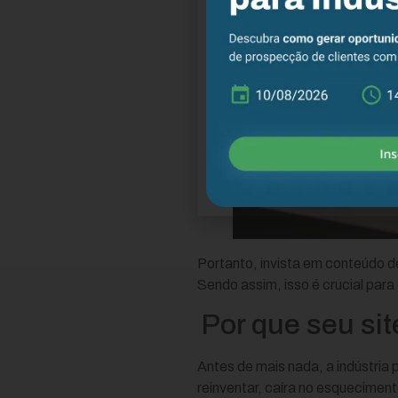
Portanto, invista em conteúdo 
Sendo assim, isso é crucial par
Por que seu sit
Antes de mais nada, a indústria
reinventar, caíra no esqueciment