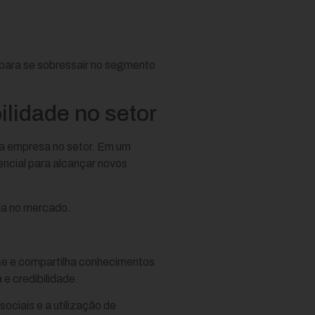
 para se sobressair no segmento
ilidade no setor
sua empresa no setor. Em um
encial para alcançar novos
cia no mercado.
ise e compartilha conhecimentos
e credibilidade.
ociais e a utilização de