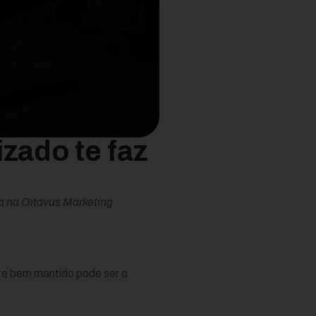
izado te faz
eja na Oitavus Marketing
ite bem mantido pode ser o