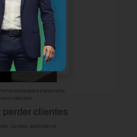
e forma adequada e impactante.
resa no mercado.
 perder clientes
ação. Ou seja, quem não se