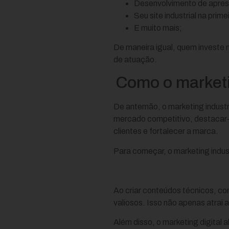
Desenvolvimento de aprese
Seu site industrial na pri
E muito mais;
De maneira igual, quem investe 
de atuação.
Como o marketin
De antemão, o marketing industr
mercado competitivo, destacar-s
clientes e fortalecer a marca.
Para começar, o marketing indus
Ao criar conteúdos técnicos, c
valiosos. Isso não apenas atrai 
Além disso, o marketing digital 