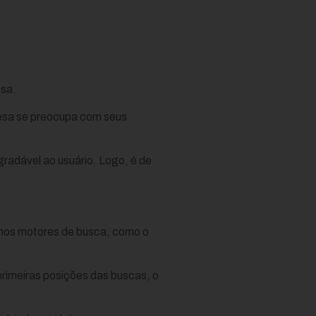
esa.
resa se preocupa com seus
gradável ao usuário. Logo, é de
o nos motores de busca, como o
rimeiras posições das buscas, o