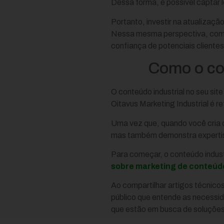
Dessa forma, é possível captar
Portanto, investir na atualização
Nessa mesma perspectiva, com u
confiança de potenciais clientes
Como o con
O conteúdo industrial no seu si
Oitavus Marketing Industrial é r
Uma vez que, quando você cria c
mas também demonstra expertis
Para começar, o conteúdo indust
sobre marketing de conteúdo
Ao compartilhar artigos técnico
público que entende as necessid
que estão em busca de soluções