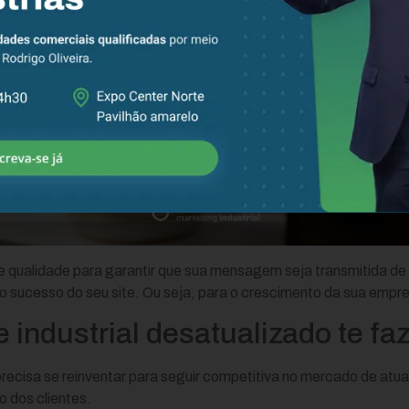
de qualidade para garantir que sua mensagem seja transmitida d
a o sucesso do seu site. Ou seja, para o crescimento da sua emp
e industrial desatualizado te faz
 precisa se reinventar para seguir competitiva no mercado de atu
o dos clientes.