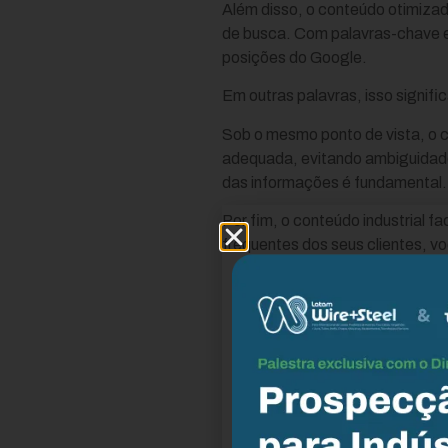
Além disso, o conteúdo otimiza
de busca. Com palavras-chave e
posições do Google.
Em outras palavras, isso signifi
Sob o mesmo ponto de vista, o c
adequada, evitando ambiguidade
das informações é fundamental.
Por fim, o conteúdo industrial f
frequentes dos seus clientes, v