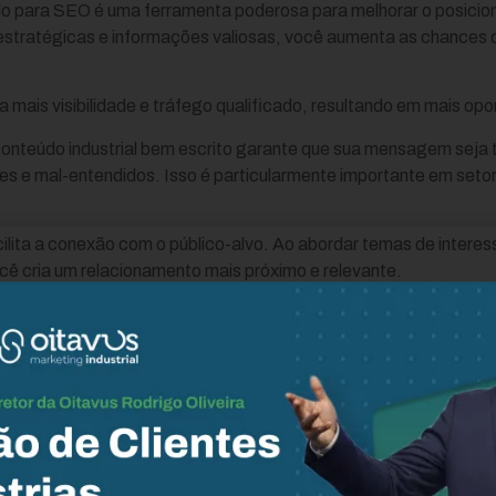
do para SEO é uma ferramenta poderosa para melhorar o posicio
stratégicas e informações valiosas, você aumenta as chances d
ca mais visibilidade e tráfego qualificado, resultando em mais op
onteúdo industrial bem escrito garante que sua mensagem seja 
s e mal-entendidos. Isso é particularmente importante em setor
acilita a conexão com o público-alvo. Ao abordar temas de intere
ocê cria um relacionamento mais próximo e relevante.