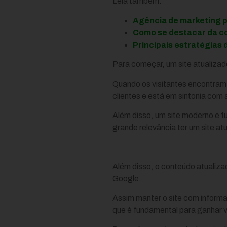
Leia também:
Agência de marketing pa
Como se destacar da co
Principais estratégias 
Para começar, um site atualiza
Quando os visitantes encontram
clientes e está em sintonia com 
Além disso, um site moderno e f
grande relevância ter um site atu
Além disso, o conteúdo atualiza
Google.
Assim manter o site com inform
que é fundamental para ganhar vis