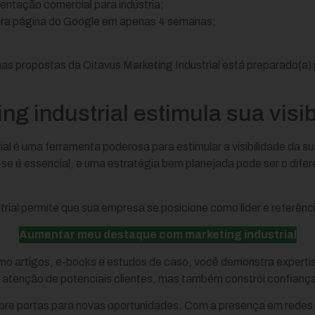
ntação comercial para indústria;
meira página do Google em apenas 4 semanas;
nas propostas da Oitavus Marketing Industrial está preparado(a)
g industrial estimula sua visib
ial é uma ferramenta poderosa para estimular a visibilidade da 
e é essencial, e uma estratégia bem planejada pode ser o difer
trial permite que sua empresa se posicione como líder e referên
Aumentar meu destaque com marketing industrial
omo artigos, e-books e estudos de caso, você demonstra expert
a atenção de potenciais clientes, mas também constrói confiança 
abre portas para novas oportunidades. Com a presença em redes s