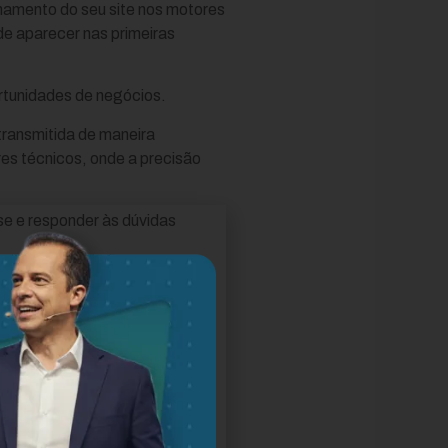
namento do seu site nos motores
e aparecer nas primeiras
ortunidades de negócios.
transmitida de maneira
es técnicos, onde a precisão
sse e responder às dúvidas