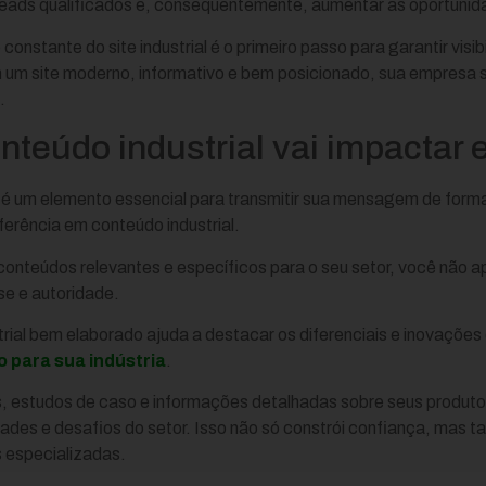
 leads qualificados e, consequentemente, aumentar as oportunid
 constante do site industrial é o primeiro passo para garantir vis
m site moderno, informativo e bem posicionado, sua empresa s
.
teúdo industrial vai impactar 
te é um elemento essencial para transmitir sua mensagem de form
eferência em conteúdo industrial.
onteúdos relevantes e específicos para o seu setor, você não a
e e autoridade.
rial bem elaborado ajuda a destacar os diferenciais e inovaçõe
 para sua indústria
.
s, estudos de caso e informações detalhadas sobre seus produto
ades e desafios do setor. Isso não só constrói confiança, mas t
 especializadas.