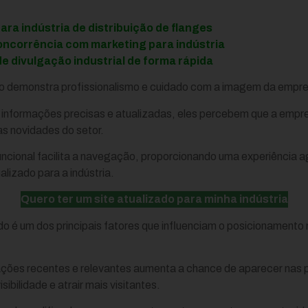
ra indústria de distribuição de flanges
ncorrência com marketing para indústria
de divulgação industrial de forma rápida
do demonstra profissionalismo e cuidado com a imagem da empr
 informações precisas e atualizadas, eles percebem que a emp
as novidades do setor.
uncional facilita a navegação, proporcionando uma experiência a
alizado para a indústria.
Quero ter um site atualizado para minha indústria
do é um dos principais fatores que influenciam o posicionament
ações recentes e relevantes aumenta a chance de aparecer nas p
ibilidade e atrair mais visitantes.