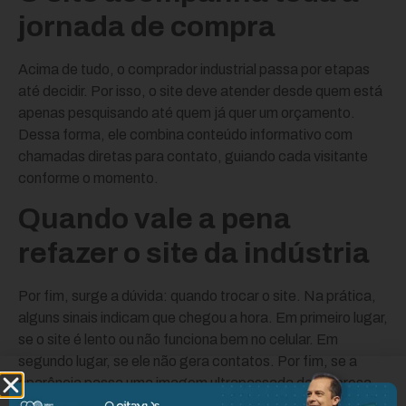
jornada de compra
Acima de tudo, o comprador industrial passa por etapas
até decidir. Por isso, o site deve atender desde quem está
apenas pesquisando até quem já quer um orçamento.
Dessa forma, ele combina conteúdo informativo com
chamadas diretas para contato, guiando cada visitante
conforme o momento.
Quando vale a pena
refazer o site da indústria
Por fim, surge a dúvida: quando trocar o site. Na prática,
alguns sinais indicam que chegou a hora. Em primeiro lugar,
se o site é lento ou não funciona bem no celular. Em
segundo lugar, se ele não gera contatos. Por fim, se a
aparência passa uma imagem ultrapassada da empresa.