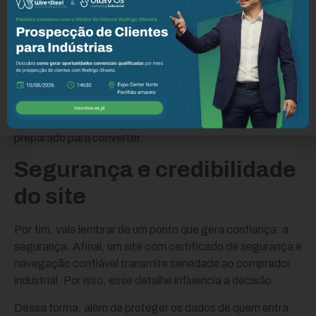
Dessa forma, se o site atual apenas informa e não vende,
refazê-lo deixa de ser gasto e vira investimento. Afinal, um
site moderno e focado em conversão se paga com as
oportunidades que gera.
Como resultado, a indústria passa a ter uma base sólida
para todas as outras estratégias. Ou seja, anúncios e
SEO rendem muito mais quando o destino é um site
preparado para converter.
Segurança e credibilidade
do site
Por fim, vale lembrar de um ponto que gera confiança: a
segurança. Afinal, um site com certificado de segurança e
navegação confiável transmite seriedade ao comprador
industrial. Por isso, esse detalhe influencia a decisão.
Dessa forma, além de proteger os dados de quem entra