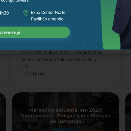
Erros comerciais que
fazem a indústria perder
dinheiro (e como evitar)
Antes de tudo, vale uma reflexão
incômoda: muitas vezes, a indústria não
perde vendas por falta de mercado, e
sim...
Leia mais