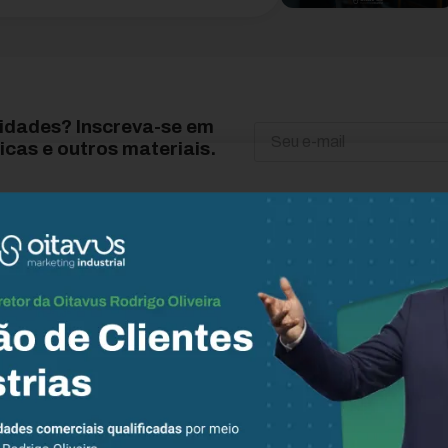
vidades? Inscreva-se em
icas e outros materiais.
Descubra mais