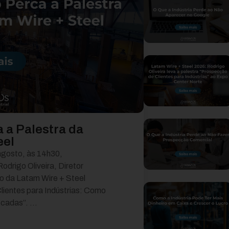
a a Palestra da
eel
agosto, às 14h30,
drigo Oliveira, Diretor
co da Latam Wire + Steel
lientes para Indústrias: Como
cadas”. ...