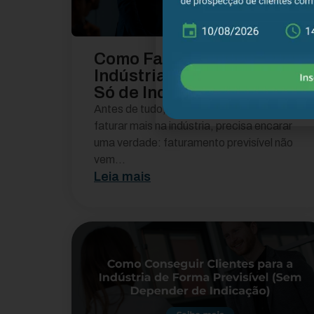
Como Faturar Mais na
Indústria (Sem Depender
Só de Indicação)
Antes de tudo, se você quer saber como
faturar mais na indústria, precisa encarar
uma verdade: faturamento previsível não
vem...
Leia mais