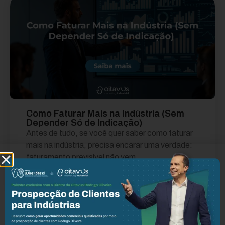
Como Faturar Mais na Indústria (Sem
Depender Só de Indicação)
Antes de tudo, se você quer saber como faturar
mais na indústria, precisa encarar uma verdade:
faturamento previsível não vem...
Leia mais