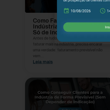
Como Faturar Mais na
Indústria (Sem Depender
Só de Indicação)
Antes de tudo, se você quer saber como
faturar mais na indústria, precisa encarar
uma verdade: faturamento previsível não
vem...
Leia mais