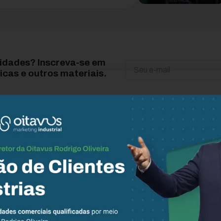
vidades? Inscreva-se em
icas e outros materiais.
Descubra mais