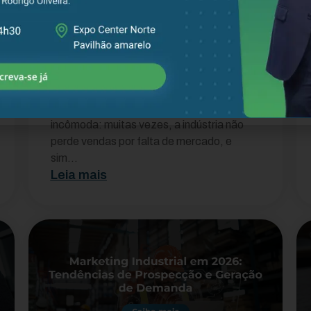
Erros comerciais que
fazem a indústria perder
dinheiro (e como evitar)
Antes de tudo, vale uma reflexão
incômoda: muitas vezes, a indústria não
perde vendas por falta de mercado, e
sim...
Leia mais