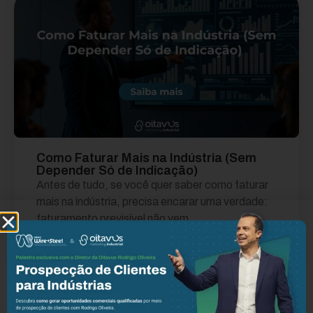
Como Faturar Mais na Indústria (Sem
Depender Só de Indicação)
Antes de tudo, se você quer saber como faturar
mais na indústria, precisa encarar uma verdade:
faturamento previsível não vem...
Leia mais