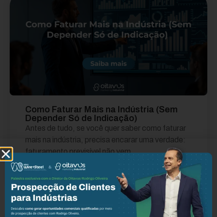
Como Faturar Mais na Indústria (Sem
Depender Só de Indicação)
Antes de tudo, se você quer saber como faturar
mais na indústria, precisa encarar uma verdade:
faturamento previsível não vem...
Leia mais