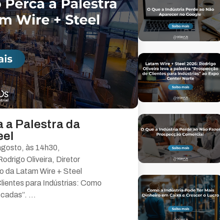
a a Palestra da
eel
agosto, às 14h30,
drigo Oliveira, Diretor
co da Latam Wire + Steel
lientes para Indústrias: Como
cadas”. ...