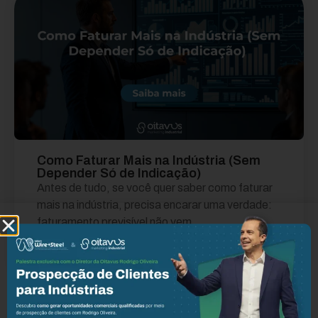
Como Faturar Mais na Indústria (Sem
Depender Só de Indicação)
Antes de tudo, se você quer saber como faturar
mais na indústria, precisa encarar uma verdade:
faturamento previsível não vem...
Leia mais