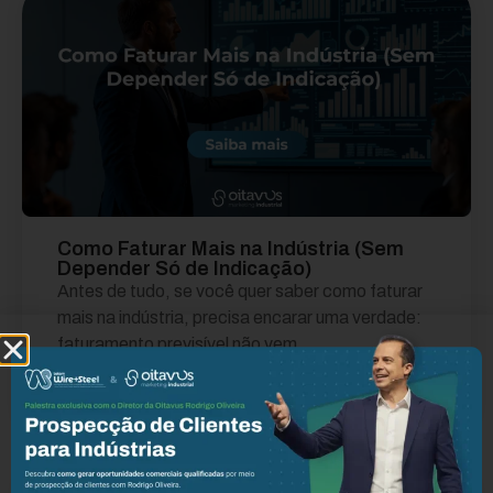
Como Faturar Mais na Indústria (Sem
Depender Só de Indicação)
Antes de tudo, se você quer saber como faturar
mais na indústria, precisa encarar uma verdade:
faturamento previsível não vem...
Leia mais