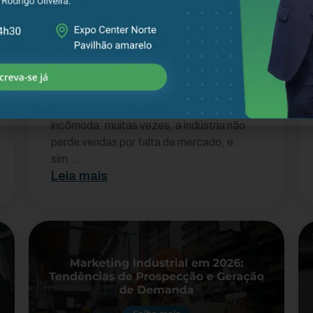
Erros comerciais que
fazem a indústria perder
dinheiro (e como evitar)
Antes de tudo, vale uma reflexão
incômoda: muitas vezes, a indústria não
perde vendas por falta de mercado, e
sim...
Leia mais