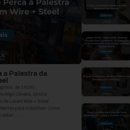
a a Palestra da
eel
agosto, às 14h30,
drigo Oliveira, Diretor
co da Latam Wire + Steel
lientes para Indústrias: Como
cadas”. ...