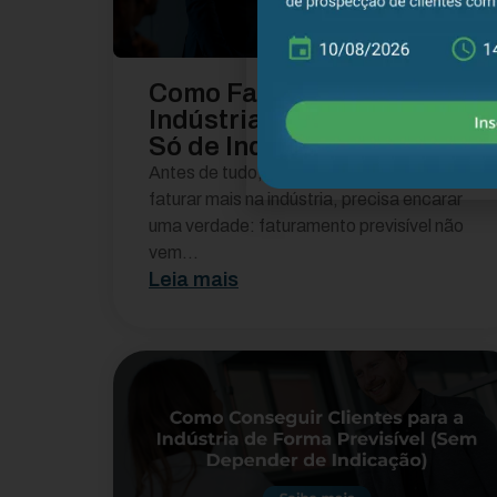
Como Faturar Mais na
Indústria (Sem Depender
Só de Indicação)
Antes de tudo, se você quer saber como
faturar mais na indústria, precisa encarar
uma verdade: faturamento previsível não
vem...
Leia mais