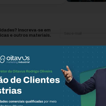
vidades? Inscreva-se em
icas e outros materiais.
Descubra mais