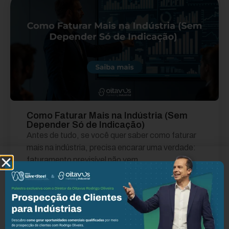
Como Faturar Mais na Indústria (Sem
Depender Só de Indicação)
Antes de tudo, se você quer saber como faturar
mais na indústria, precisa encarar uma verdade:
faturamento previsível não vem...
Leia mais