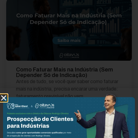
Como Faturar Mais na Indústria (Sem
Depender Só de Indicação)
Antes de tudo, se você quer saber como faturar
mais na indústria, precisa encarar uma verdade:
faturamento previsível não vem...
Leia mais