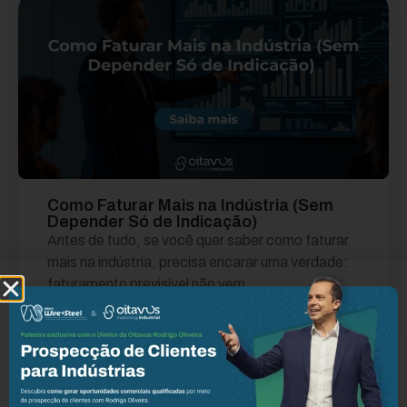
Como Faturar Mais na Indústria (Sem
Depender Só de Indicação)
Antes de tudo, se você quer saber como faturar
mais na indústria, precisa encarar uma verdade:
faturamento previsível não vem...
Leia mais