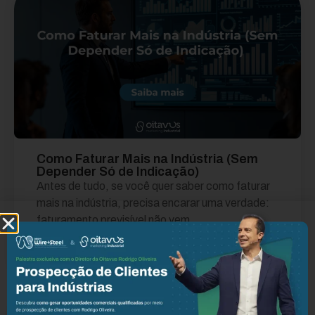
Como Faturar Mais na Indústria (Sem
Depender Só de Indicação)
Antes de tudo, se você quer saber como faturar
mais na indústria, precisa encarar uma verdade:
faturamento previsível não vem...
Leia mais